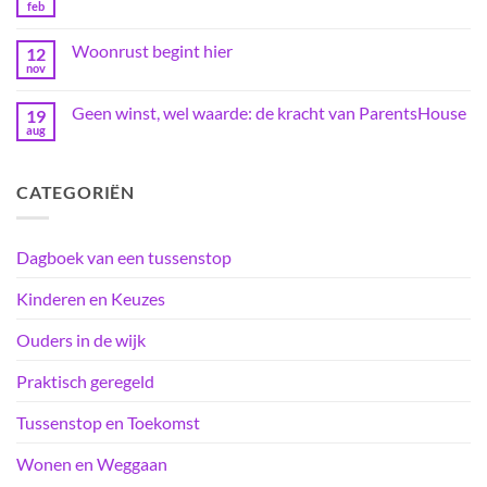
telling
feb
Geen
reacties
op
Woonrust begint hier
12
Er
is
nov
Geen
geen
reacties
beleid
op
dat
Geen winst, wel waarde: de kracht van ParentsHouse
19
Woonrust
de
begint
aug
Geen
deur
hier
reacties
opendoet
op
Geen
CATEGORIËN
winst,
wel
waarde:
de
kracht
Dagboek van een tussenstop
van
ParentsHouse
Kinderen en Keuzes
Ouders in de wijk
Praktisch geregeld
Tussenstop en Toekomst
Wonen en Weggaan