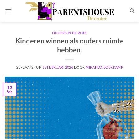
Ga
naar
inhoud
OUDERS IN DE WIJK
Kinderen winnen als ouders ruimte
hebben.
GEPLAATST OP
13 FEBRUARI 2026
DOOR
MIRANDA BOERKAMP
13
feb