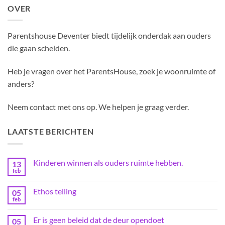
OVER
Parentshouse Deventer biedt tijdelijk onderdak aan ouders
die gaan scheiden.
Heb je vragen over het ParentsHouse, zoek je woonruimte of
anders?
Neem contact met ons op. We helpen je graag verder.
LAATSTE BERICHTEN
Kinderen winnen als ouders ruimte hebben.
13
feb
Geen
reacties
op
Ethos telling
05
Kinderen
winnen
feb
Geen
als
reacties
ouders
op
ruimte
Er is geen beleid dat de deur opendoet
05
Ethos
hebben.